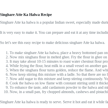
Singhare Atte Ka Halwa Recipe
Singhare Atte ka halwa is a popular Indian sweet, especially made durin
It is very easy to make it. You can prepare and eat it at any time includin
So let’s see this easy recipe to make delicious singhare Atte ka halwa.
To make singhare Atte ka halwa, place a heavy bottomed pan on t
Now mix singhara flour in melted ghee. Fry the flour in ghee on l
It may take about 10-15 minutes to roast water chestnut flour pro
While frying the flour, heat milk in a small vessel on another gas
When the singhara flour turns golden, reduce the flame. And while
Now keep stirring this mixture with a ladle. So that there are no
Now add sugar to this mixture and keep stirring continuously. Yo
Cook the halwa on low flame with constant stirring until it thick
To enhance the taste, add cardamom powder to the halwa and mix
Now, in a small pan, fry chopped almonds, cashews and pistachios i
Singhare Atte ka halwa is ready to serve. Serve it hot and eat it while fa