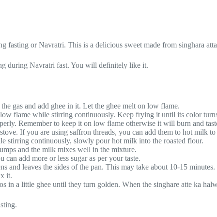
g fasting or Navratri. This is a delicious sweet made from singhara atta
g during Navratri fast. You will definitely like it.
he gas and add ghee in it. Let the ghee melt on low flame.
ow flame while stirring continuously. Keep frying it until its color tur
perly. Remember to keep it on low flame otherwise it will burn and taste
 stove. If you are using saffron threads, you can add them to hot milk to
 stirring continuously, slowly pour hot milk into the roasted flour.
 lumps and the milk mixes well in the mixture.
u can add more or less sugar as per your taste.
ens and leaves the sides of the pan. This may take about 10-15 minutes.
 it.
n a little ghee until they turn golden. When the singhare atte ka halwa 
sting.