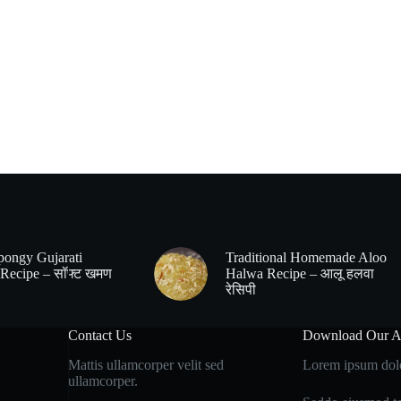
pongy Gujarati
Traditional Homemade Aloo
Recipe – सॉफ्ट खमण
Halwa Recipe – आलू हलवा
रेसिपी
Contact Us
Download Our 
Mattis ullamcorper velit sed
Lorem ipsum dolor
ullamcorper.