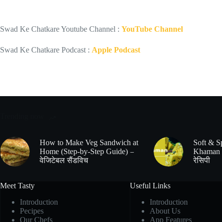
Swad Ke Chatkare Youtube Channel :
YouTube Channel
Swad Ke Chatkare Podcast :
Apple Podcast
Trending now
How to Make Veg Sandwich at
Soft & S
Home (Step-by-Step Guide) –
Khaman 
वेजिटेबल सैंडविच
रेसिपी
Meet Tasty
Useful Links
Introduction
Introduction
Pecipes
About Us
Our Chefs
App Features