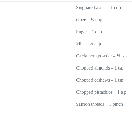
Singhare ka atta – 1 cup
Ghee – ½ cup
Sugar – 1 cup
Milk – ½ cup
Cardamom powder – ¼ tsp
Chopped almonds – 1 tsp
Chopped cashews – 1 tsp
Chopped pistachios – 1 tsp
Saffron threads – 1 pinch