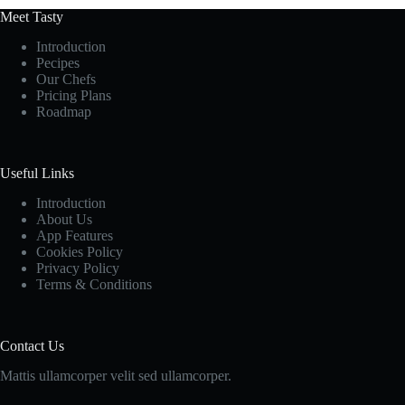
Meet Tasty
Introduction
Pecipes
Our Chefs
Pricing Plans
Roadmap
Useful Links
Introduction
About Us
App Features
Cookies Policy
Privacy Policy
Terms & Conditions
Contact Us
Mattis ullamcorper velit sed ullamcorper.