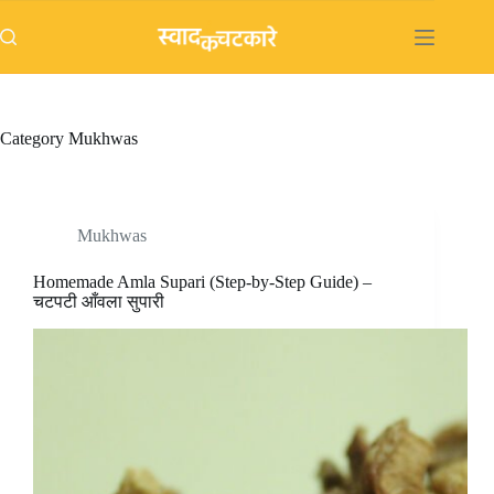
Skip
to
content
Category
Mukhwas
Mukhwas
Homemade Amla Supari (Step-by-Step Guide) –
चटपटी आँवला सुपारी