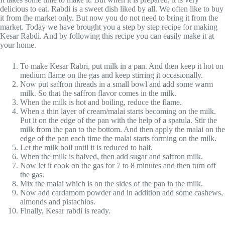
delicious to eat. Rabdi is a sweet dish liked by all. We often like to buy
it from the market only. But now you do not need to bring it from the
market. Today we have brought you a step by step recipe for making
Kesar Rabdi. And by following this recipe you can easily make it at
your home.
To make Kesar Rabri, put milk in a pan. And then keep it hot on
medium flame on the gas and keep stirring it occasionally.
Now put saffron threads in a small bowl and add some warm
milk. So that the saffron flavor comes in the milk.
When the milk is hot and boiling, reduce the flame.
When a thin layer of cream/malai starts becoming on the milk.
Put it on the edge of the pan with the help of a spatula. Stir the
milk from the pan to the bottom. And then apply the malai on the
edge of the pan each time the malai starts forming on the milk.
Let the milk boil until it is reduced to half.
When the milk is halved, then add sugar and saffron milk.
Now let it cook on the gas for 7 to 8 minutes and then turn off
the gas.
Mix the malai which is on the sides of the pan in the milk.
Now add cardamom powder and in addition add some cashews,
almonds and pistachios.
Finally, Kesar rabdi is ready.