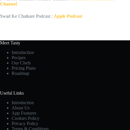
Channel
Swad Ke Chatkare Podcast :
Apple Podcast
Meet Tasty
Introduction
Pecipes
Our Chefs
Pricing Plans
Roadmap
Useful Links
Introduction
About Us
App Features
Cookies Policy
Privacy Policy
Terms & Conditions