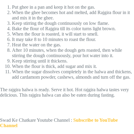
Put ghee in a pan and keep it hot on the gas.
When the ghee becomes hot and melted, add Rajgira flour in it
and mix it in the ghee.
Keep stirring the dough continuously on low flame.
Bake the flour of Rajgira till its color turns light brown.
When the flour is roasted, it will start to smell.
It may take 8 to 10 minutes to roast the flour.
Heat the water on the gas.
After 10 minutes, when the dough gets roasted, then while
stirring the dough continuously, pour hot water into it.
Keep stirring until it thickens.
When the flour is thick, add sugar and mix it.
When the sugar dissolves completely in the halwa and thickens,
add cardamom powder, cashews, almonds and turn off the gas.
The rajgira halwa is ready. Serve it hot. Hot rajgira halwa tastes very
delicious. This rajgira halwa can also be eaten during fasting.
Swad Ke Chatkare Youtube Channel :
Subscribe to YouTube
Channel