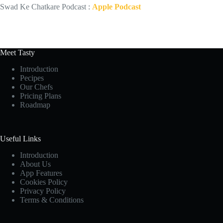
Swad Ke Chatkare Podcast :
Apple Podcast
Meet Tasty
Introduction
Pecipes
Our Chefs
Pricing Plans
Roadmap
Useful Links
Introduction
About Us
App Features
Cookies Policy
Privacy Policy
Terms & Conditions