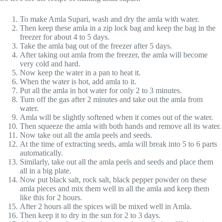
To make Amla Supari, wash and dry the amla with water.
Then keep these amla in a zip lock bag and keep the bag in the
freezer for about 4 to 5 days.
Take the amla bag out of the freezer after 5 days.
After taking out amla from the freezer, the amla will become
very cold and hard.
Now keep the water in a pan to heat it.
When the water is hot, add amla to it.
Put all the amla in hot water for only 2 to 3 minutes.
Turn off the gas after 2 minutes and take out the amla from
water.
Amla will be slightly softened when it comes out of the water.
Then squeeze the amla with both hands and remove all its water.
Now take out all the amla peels and seeds.
At the time of extracting seeds, amla will break into 5 to 6 parts
automatically.
Similarly, take out all the amla peels and seeds and place them
all in a big plate.
Now put black salt, rock salt, black pepper powder on these
amla pieces and mix them well in all the amla and keep them
like this for 2 hours.
After 2 hours all the spices will be mixed well in Amla.
Then keep it to dry in the sun for 2 to 3 days.