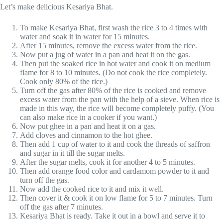
Let’s make delicious Kesariya Bhat.
To make Kesariya Bhat, first wash the rice 3 to 4 times with
water and soak it in water for 15 minutes.
After 15 minutes, remove the excess water from the rice.
Now put a jug of water in a pan and heat it on the gas.
Then put the soaked rice in hot water and cook it on medium
flame for 8 to 10 minutes. (Do not cook the rice completely.
Cook only 80% of the rice.)
Turn off the gas after 80% of the rice is cooked and remove
excess water from the pan with the help of a sieve. When rice is
made in this way, the rice will become completely puffy. (You
can also make rice in a cooker if you want.)
Now put ghee in a pan and heat it on a gas.
Add cloves and cinnamon to the hot ghee.
Then add 1 cup of water to it and cook the threads of saffron
and sugar in it till the sugar melts.
After the sugar melts, cook it for another 4 to 5 minutes.
Then add orange food color and cardamom powder to it and
turn off the gas.
Now add the cooked rice to it and mix it well.
Then cover it & cook it on low flame for 5 to 7 minutes. Turn
off the gas after 7 minutes.
Kesariya Bhat is ready. Take it out in a bowl and serve it to