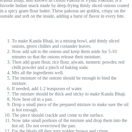
Kanda Bhaji, also known as Onion Pakora or Pyaaz Pakoras, is a
favorite Indian snack made by deep-frying thinly sliced ​​onions coated
in a spicy gram flour batter. These pakoras are golden, crispy on the
outside and soft on the inside, adding a burst of flavor in every bite.
To make Kanda Bhaji, in a mixing bowl, add thinly sliced ​​
onions, green chillies and coriander leaves.
Now add salt to the onions and keep them aside for 5-10
minutes so that the onions release their moisture.
Then add gram flour, rice flour, ajwain, turmeric powder, red
chilli powder and a pinch of baking soda.
Mix all the ingredients well.
The moisture of the onions should be enough to bind the
mixture.
If needed, add 1-2 teaspoons of water.
The mixture should be thick and sticky to make Kanda Bhaji.
Now heat oil in a pan.
Drop a small piece of the prepared mixture to make sure the oil
is hot enough.
The piece should crackle and come to the surface.
Now take small portions of the mixture and drop them into the
hot oil. Do not overcrowd the pan.
Fry the bhajis till they turn golden brown and crispy.