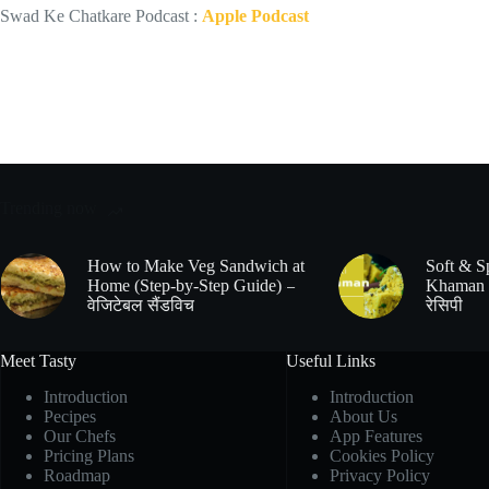
Swad Ke Chatkare Podcast :
Apple Podcast
Trending now
How to Make Veg Sandwich at
Soft & S
Home (Step-by-Step Guide) –
Khaman 
वेजिटेबल सैंडविच
रेसिपी
Meet Tasty
Useful Links
Introduction
Introduction
Pecipes
About Us
Our Chefs
App Features
Pricing Plans
Cookies Policy
Roadmap
Privacy Policy