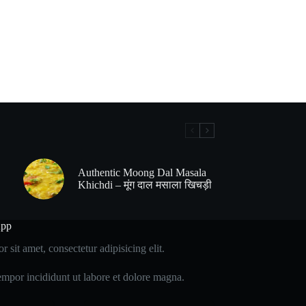
Authentic Moong Dal Masala
Khichdi – मूंग दाल मसाला खिचड़ी
App
 sit amet, consectetur adipisicing elit.
mpor incididunt ut labore et dolore magna.