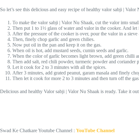
So let’s see this delicious and easy recipe of healthy valor sabji | Valo
To make the valor sabji | Valor Nu Shaak, cut the valor into smal
Then put 1 to 1½ glass of water and valor in the cooker. And let it
After the pressure of the cooker is over, pour the valor in a sieve 
Then, finely chop garlic and green chilies.
Now put oil in the pan and keep it on the gas.
When oil is hot, add mustard seeds, cumin seeds and garlic.
When the color of garlic becomes light brown, add green chilli an
Then add salt, red chili powder, turmeric powder and coriander 
Let it cook for 2 to 3 minutes with all the spices.
After 3 minutes, add grated peanut, garam masala and finely ch
Then let it cook for more 2 to 3 minutes and then turn off the gas
Delicious and healthy Valor sabji | Valor Nu Shaak is ready. Take it out
Swad Ke Chatkare Youtube Channel :
YouTube Channel