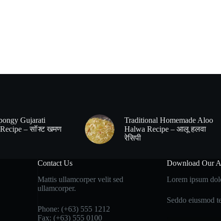
pongy Gujarati
Traditional Homemade Aloo
Recipe – सॉफ्ट खमण
Halwa Recipe – आलू हलवा
रेसिपी
Contact Us
Download Our 
Mattis ullamcorper velit sed
Lorem ipsum dolor
ullamcorper.
Seddo eiusmod te
Phone: (+63) 555 1212
Fax: (+63) 555 0100