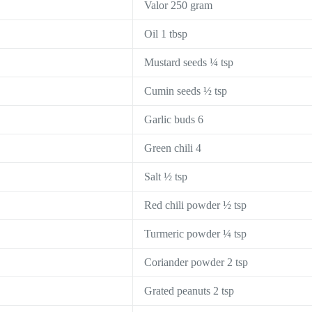
Valor 250 gram
Oil 1 tbsp
Mustard seeds ¼ tsp
Cumin seeds ½ tsp
Garlic buds 6
Green chili 4
Salt ½ tsp
Red chili powder ½ tsp
Turmeric powder ¼ tsp
Coriander powder 2 tsp
Grated peanuts 2 tsp