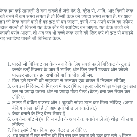
केक हम कई सामग्री से बना सकते है जैसे मैदे से, ब्रेड से, आदि. और किसी केक
को बनने में कम समय लगता है तो किसी केक को ज्यादा समय लगता है. पर आज
हम जो केक बनाने वाले है वह झट से बन जाएगा. इसमें आप अपने पसंद का फ्लेवर
डाल सकते हो जिससे यह केक और भी स्वादिष्ट बन जाएगा. यह केक बच्चो को
काफी पसंद आएगा. तो अब जब भी बच्चे केक खाने की ज़िद करे तो झट से बनाइये
यह स्वादिष्ट पारले जी बिस्किट केक.
पारले जी बिस्किट का केक बनाने के लिए सबसे पहले बिस्किट के टुकड़े
करके उन्हें मिक्सर के जार में डालिए और फिर उसमें शक्कर और कोको
पाउडर डालकर इन सभी को बारीक पीस लीजिए.
फिर इसे छलनी की सहायता से छानकर एक बाउल में निकाल लीजिए.
अब इस बिस्किट के मिश्रण में बटर (पिघला हुआ) और थोड़ा थोड़ा दूध डाल
कर ना ज्यादा पतला और ना ज्यादा मोटा पेस्ट (बैटर) बना कर तैयार कर
लीजिए.
लास्ट में बेकिंग पाउडर और 1 चुटकी सोडा डाल कर मिला लीजिए. (अगर
बेकिंग सोडा नहीं है तो आप इनो भी डाल सकते हो.)
केक बनाने के लिए बैटर तैयार है.
अब केक पॉट में (या जिस बर्तन के आप केक बनाने वाले हो) थोड़ा घी लगा
लीजिए.
फिर इसमें तैयार किया हुआ बैटर डाल दीजिए.
अब कढ़ाई में एक स्टील की रिंग रख कर कढ़ाई को ढक कर उसे 5 मिनट