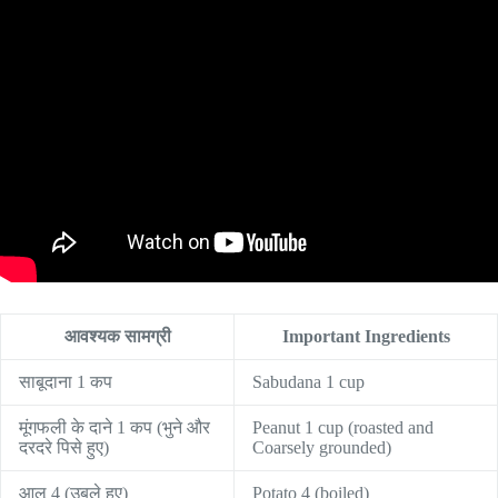
आवश्यक सामग्री
Important Ingredients
साबूदाना 1 कप
Sabudana 1 cup
मूंगफली के दाने 1 कप (भुने और
Peanut 1 cup (roasted and
दरदरे पिसे हुए)
Coarsely grounded)
आलू 4 (उबले हुए)
Potato 4 (boiled)