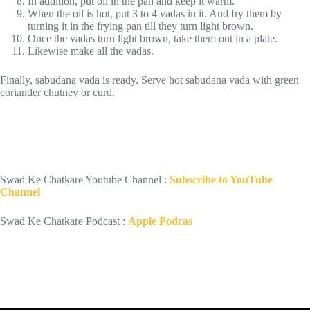
In addition, put oil in the pan and keep it warm.
When the oil is hot, put 3 to 4 vadas in it. And fry them by
turning it in the frying pan till they turn light brown.
Once the vadas turn light brown, take them out in a plate.
Likewise make all the vadas.
Finally, sabudana vada is ready. Serve hot sabudana vada with green
coriander chutney or curd.
Swad Ke Chatkare Youtube Channel :
Subscribe to YouTube
Channel
Swad Ke Chatkare Podcast :
Apple Podcas